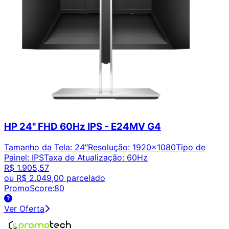
HP 24" FHD 60Hz IPS - E24MV G4
Tamanho da Tela
:
24″
Resolução
:
1920x1080
Tipo de
Painel
:
IPS
Taxa de Atualização
:
60Hz
R$ 1.905,57
ou
R$ 2.049,00
parcelado
PromoScore:
80
Ver Oferta