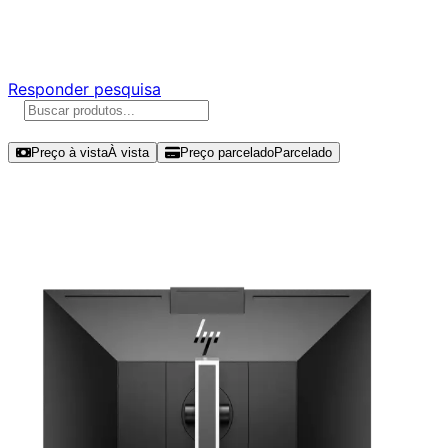
Responda nossa pesquisa rápida e nos ajude a criar uma
experiência ainda melhor para você.
Responder pesquisa
Ordenar por
Preço à vista
À vista
Preço parcelado
Parcelado
Modelos disponíveis de HP 24" FHD
60Hz IPS - E24MV G4