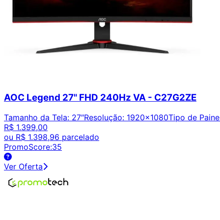
AOC Legend 27" FHD 240Hz VA - C27G2ZE
Tamanho da Tela
:
27″
Resolução
:
1920x1080
Tipo de Paine
R$ 1.399,00
ou
R$ 1.398,96
parcelado
PromoScore:
35
Ver Oferta
Encontre os melhores preços em tecnologia. Compare, cr