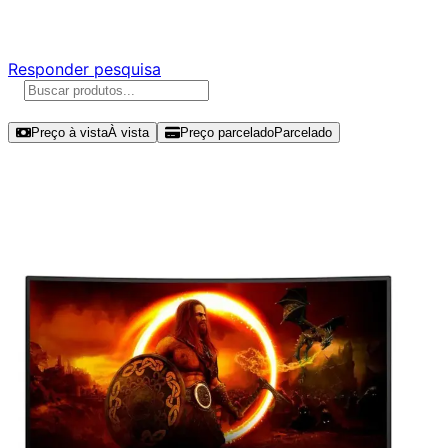
Responda nossa pesquisa rápida e nos ajude a criar uma 
Responder pesquisa
Ordenar por
Preço à vista
À vista
Preço parcelado
Parcelado
Modelos disponíveis de AOC Legend