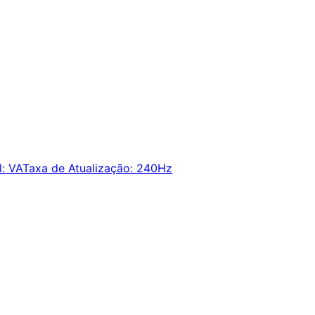
l
:
VA
Taxa de Atualização
:
240Hz
ie alertas e economize em suas compras.