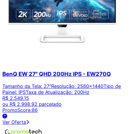
BenQ EW 27" QHD 200Hz IPS - EW270Q
Tamanho da Tela
:
27″
Resolução
:
2560x1440
Tipo de
Painel
:
IPS
Taxa de Atualização
:
200Hz
R$ 2.549,15
ou
R$ 2.998,92
parcelado
PromoScore:
86
Ver Oferta