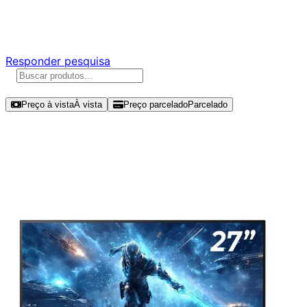
Responda nossa pesquisa rápida e nos ajude a criar uma
experiência ainda melhor para você.
Responder pesquisa
Ordenar por
Preço à vista
À vista
Preço parcelado
Parcelado
Modelos disponíveis de BenQ EW
27" QHD 200Hz IPS - EW270Q