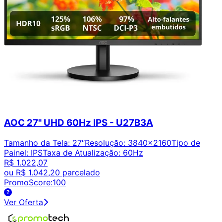
AOC 27" UHD 60Hz IPS - U27B3A
Tamanho da Tela
:
27″
Resolução
:
3840x2160
Tipo de
Painel
:
IPS
Taxa de Atualização
:
60Hz
R$ 1.022,07
ou
R$ 1.042,20
parcelado
PromoScore:
100
Ver Oferta