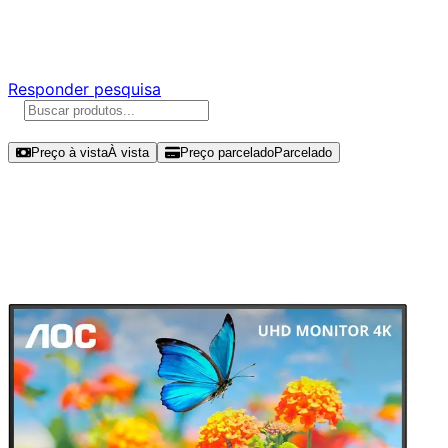
Responda nossa pesquisa rápida e nos ajude a criar uma
experiência ainda melhor para você.
Responder pesquisa
Ordenar por
Preço à vista
À vista
Preço parcelado
Parcelado
Modelos disponíveis de AOC 27"
UHD 60Hz IPS - U27B3A