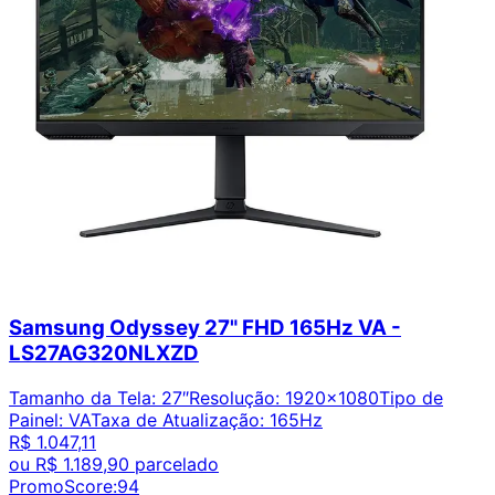
Samsung Odyssey 27" FHD 165Hz VA -
LS27AG320NLXZD
Tamanho da Tela
:
27″
Resolução
:
1920x1080
Tipo de
Painel
:
VA
Taxa de Atualização
:
165Hz
R$ 1.047,11
ou
R$ 1.189,90
parcelado
PromoScore:
94