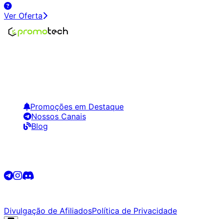
Ver Oferta
Encontre os melhores preços em tecnologia. Compare,
crie alertas e economize em suas compras.
Links Úteis
Promoções em Destaque
Nossos Canais
Blog
Siga-nos
©
2026
Promotech. Todos os direitos reservados.
Divulgação de Afiliados
Política de Privacidade