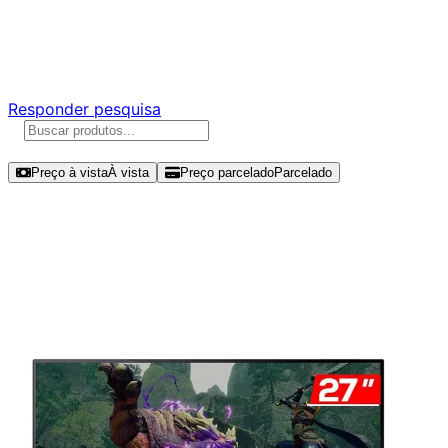
Ajude a melhorar a Promotech!
Responda nossa pesquisa rápida e nos ajude a criar uma
experiência ainda melhor para você.
Responder pesquisa
Ordenar por
Preço à vista
À vista
Preço parcelado
Parcelado
Modelos disponíveis de Samsung
Odyssey 27" FHD 165Hz VA -
LS27AG320NLXZD