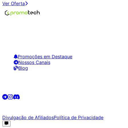
Ver Oferta
Encontre os melhores preços em tecnologia. Compare,
crie alertas e economize em suas compras.
Links Úteis
Promoções em Destaque
Nossos Canais
Blog
Siga-nos
©
2026
Promotech. Todos os direitos reservados.
Divulgação de Afiliados
Política de Privacidade