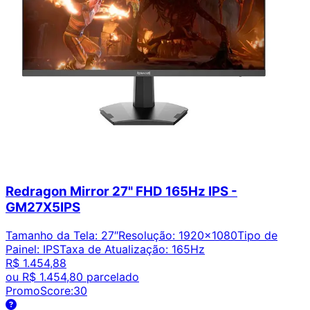
Redragon Mirror 27" FHD 165Hz IPS -
GM27X5IPS
Tamanho da Tela
:
27″
Resolução
:
1920x1080
Tipo de
Painel
:
IPS
Taxa de Atualização
:
165Hz
R$ 1.454,88
ou
R$ 1.454,80
parcelado
PromoScore:
30