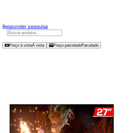
Responda nossa pesquisa rápida e nos ajude a criar uma
experiência ainda melhor para você.
Responder pesquisa
Ordenar por
Preço à vista
À vista
Preço parcelado
Parcelado
Modelos disponíveis de Redragon
Mirror 27" FHD 165Hz IPS -
GM27X5IPS