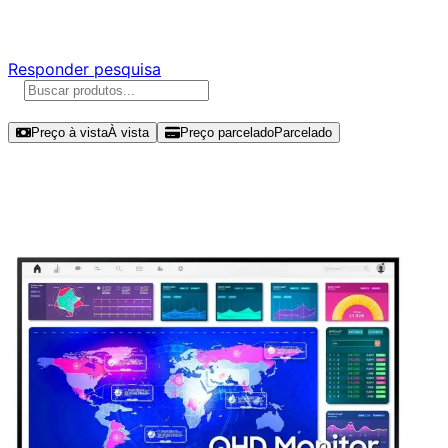
Responda nossa pesquisa rápida e nos ajude a criar uma 
Responder pesquisa
Ordenar por
Preço à vista
À vista
Preço parcelado
Parcelado
Modelos disponíveis de Samsung Vi