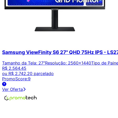
Samsung ViewFinity S6 27" QHD 75Hz IPS - L
Tamanho da Tela
:
27″
Resolução
:
2560x1440
Tipo de Paine
R$ 2.564,45
ou
R$ 2.742,20
parcelado
PromoScore:
9
Ver Oferta
Encontre os melhores preços em tecnologia. Compare, cr