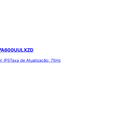
S27A600UULXZD
l
:
IPS
Taxa de Atualização
:
75Hz
ie alertas e economize em suas compras.