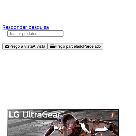
Responda nossa pesquisa rápida e nos ajude a criar uma
experiência ainda melhor para você.
Responder pesquisa
Ordenar por
Preço à vista
À vista
Preço parcelado
Parcelado
Modelos disponíveis de LG
UltraGear 32" QHD 165Hz VA -
32GN600-B