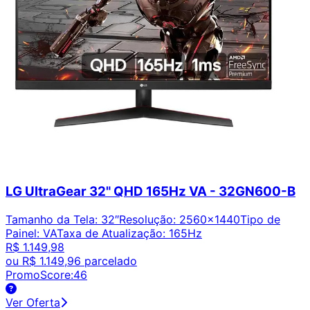
LG UltraGear 32" QHD 165Hz VA - 32GN600-B
Tamanho da Tela
:
32″
Resolução
:
2560x1440
Tipo de
Painel
:
VA
Taxa de Atualização
:
165Hz
R$ 1.149,98
ou
R$ 1.149,96
parcelado
PromoScore:
46
Ver Oferta