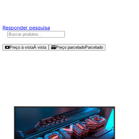
Responda nossa pesquisa rápida e nos ajude a criar uma
experiência ainda melhor para você.
Responder pesquisa
Ordenar por
Preço à vista
À vista
Preço parcelado
Parcelado
Modelos disponíveis de Gigabyte
27" QHD 180Hz IPS - GS27QA-AS