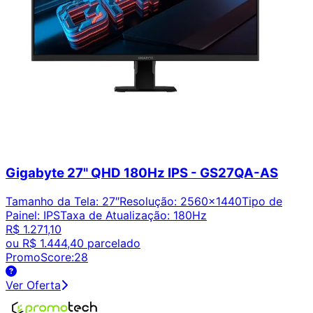
Gigabyte 27" QHD 180Hz IPS - GS27QA-AS
Tamanho da Tela
:
27″
Resolução
:
2560x1440
Tipo de
Painel
:
IPS
Taxa de Atualização
:
180Hz
R$ 1.271,10
ou
R$ 1.444,40
parcelado
PromoScore:
28
Ver Oferta