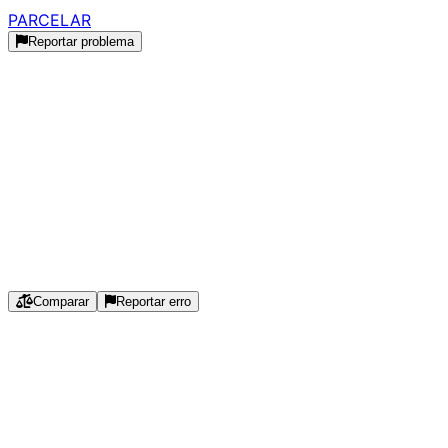
PARCELAR
Reportar problema
Histórico de Preços
Histórico Indisponível
Estamos coletando dados de preços para este produto.
Especificações
Comparar
Reportar erro
Tamanho da Tela
:
23.8
″
Proporção da Tela
:
16:9
Resolução
:
1920x1080
Tipo de Painel
:
IPS
Mini-LED
:
Não
Taxa de Atualização
:
75
Hz
Curvo
:
Não