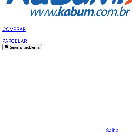
R$ 1.733,00
à vista
COMPRAR
R$ 1.733,00
parcelado
PARCELAR
Reportar problema
Histórico de Preços
Histórico Indisponível
Estamos coletando dados de preços para este produto.
Podemos receber comissões pelas vendas realizadas
através dos links desta página. Isso não influencia os
preços exibidos nem a ordem dos resultados.
Saiba