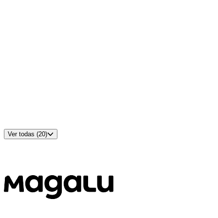
Tempo de Resposta
:
5
ms
Brilho
:
250
nits
Suporte a HDR
:
-
Adaptive Sync
:
Sim
Entradas HDMI
:
1
Entradas DisplayPort
:
-
Entradas USB-C
:
-
Entradas VGA
:
1
Entradas DVI
:
-
Ajuste de Altura/Ergonomia
:
Sim
Padrão VESA
:
75x75
Alto-falantes Integrados
:
Não
Cor
:
Preto
Ver todas (20)
Disponível em
3
lojas
MELHOR PREÇO
R$ 540,55
à vista