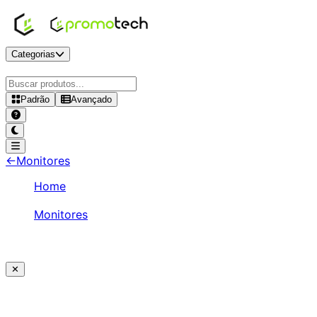
Categorias
Padrão
Avançado
←
Monitores
Home
/
Monitores
/
LG 23.8" FHD 75Hz IPS - 24MP400-B
✕
Ajude a melhorar a Promotech!