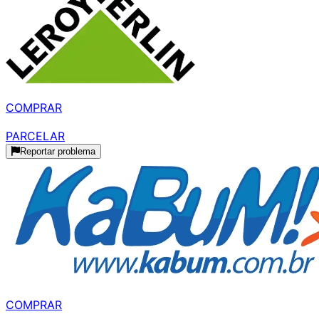
R$ 1.049,79
à vista
COMPRAR
R$ 1.049,76
parcelado
PARCELAR
Reportar problema
R$ 1.733,00
à vista
COMPRAR
R$ 1.733,00
parcelado