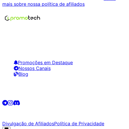
mais sobre nossa política de afiliados
.
Encontre os melhores preços em tecnologia. Compare,
crie alertas e economize em suas compras.
Links Úteis
Promoções em Destaque
Nossos Canais
Blog
Siga-nos
©
2026
Promotech. Todos os direitos reservados.
Divulgação de Afiliados
Política de Privacidade