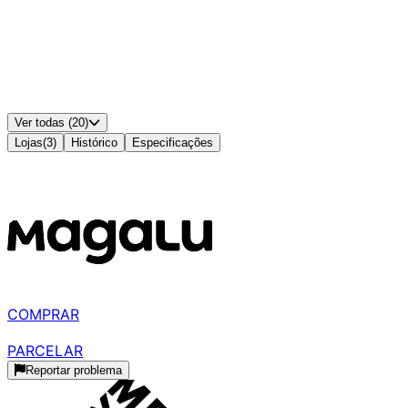
Entradas VGA
:
1
Entradas DVI
:
-
Ajuste de Altura/Ergonomia
:
Sim
Padrão VESA
:
75x75
Alto-falantes Integrados
:
Não
Cor
:
Preto
Ver todas (20)
Lojas
(
3
)
Histórico
Especificações
Disponível em
3
lojas
MELHOR PREÇO
R$ 540,55
à vista
COMPRAR
R$ 569,03
parcelado
PARCELAR
Reportar problema