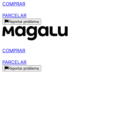
COMPRAR
R$ 2.309,00
parcelado
PARCELAR
Reportar problema
R$ 2.193,55
à vista
COMPRAR
R$ 2.309,00
parcelado
PARCELAR
Reportar problema
Histórico de Preços
Histórico Indisponível
Estamos coletando dados de preços para este produto.