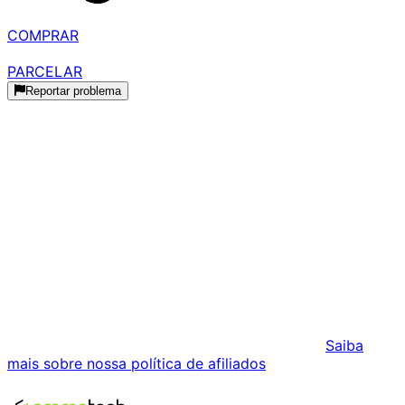
R$ 2.193,55
à vista
COMPRAR
R$ 2.309,00
parcelado
PARCELAR
Reportar problema
Histórico de Preços
Histórico Indisponível
Estamos coletando dados de preços para este produto.
Podemos receber comissões pelas vendas realizadas
através dos links desta página. Isso não influencia os
preços exibidos nem a ordem dos resultados.
Saiba
mais sobre nossa política de afiliados
.