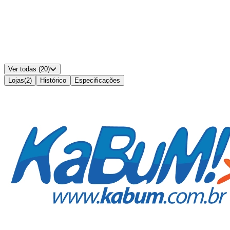
Entradas VGA
:
-
Entradas DVI
:
-
Ajuste de Altura/Ergonomia
:
Sim
Padrão VESA
:
100x100
Alto-falantes Integrados
:
Sim
Cor
:
Preto
Ver todas (20)
Lojas
(
2
)
Histórico
Especificações
Disponível em
2
lojas
MELHOR PREÇO
R$ 2.124,28
à vista