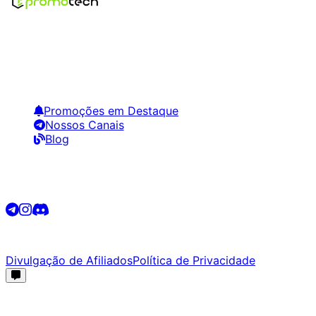
Encontre os melhores preços em tecnologia. Compare,
crie alertas e economize em suas compras.
Links Úteis
Promoções em Destaque
Nossos Canais
Blog
Siga-nos
©
2026
Promotech. Todos os direitos reservados.
Divulgação de Afiliados
Política de Privacidade