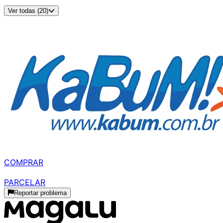
Cor
:
Preto
Ver todas (20)
Disponível em
2
lojas
MELHOR PREÇO
R$ 2.124,28
à vista
COMPRAR
R$ 2.309,00
parcelado
PARCELAR
Reportar problema