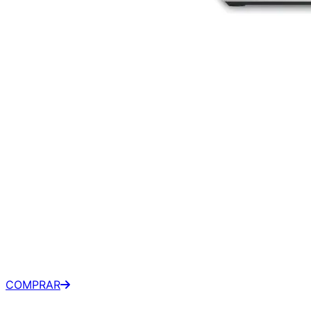
Dell 23.8" FHD 60Hz IPS -
P2424HT
R$ 2.124,28
À vista
•
Kabum
COMPRAR
R$ 2.309,00