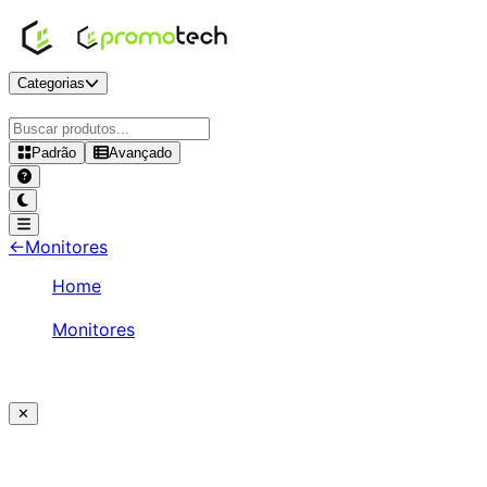
Categorias
Padrão
Avançado
←
Monitores
Home
/
Monitores
/
Dell 23.8" FHD 60Hz IPS - P2424HT
✕
Ajude a melhorar a Promotech!