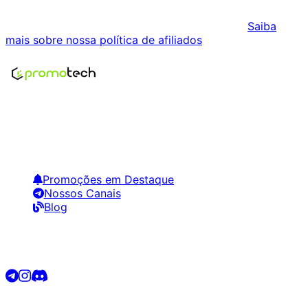
através dos links desta página. Isso não influencia os
preços exibidos nem a ordem dos resultados.
Saiba
mais sobre nossa política de afiliados
.
Encontre os melhores preços em tecnologia. Compare,
crie alertas e economize em suas compras.
Links Úteis
Promoções em Destaque
Nossos Canais
Blog
Siga-nos
©
2026
Promotech. Todos os direitos reservados.