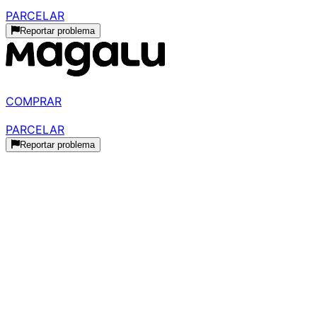
R$ 914,74
parcelado
PARCELAR
Reportar problema
R$ 884,36
à vista
COMPRAR
R$ 959,00
parcelado
PARCELAR
Reportar problema
Histórico de Preços
Histórico Indisponível
Estamos coletando dados de preços para este produto.
Podemos receber comissões pelas vendas realizadas