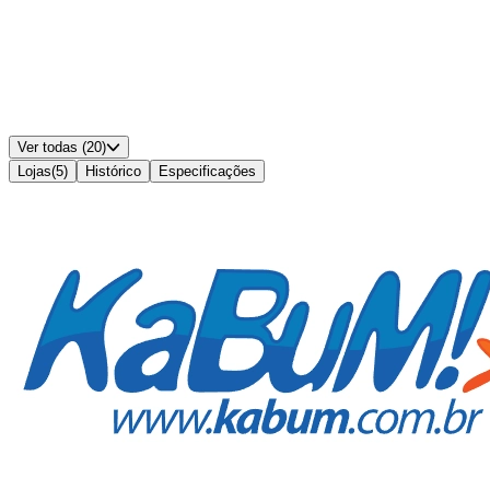
Entradas VGA
:
1
Entradas DVI
:
-
Ajuste de Altura/Ergonomia
:
Não
Padrão VESA
:
75x75
Alto-falantes Integrados
:
Não
Cor
:
Preto
Ver todas (20)
Lojas
(
5
)
Histórico
Especificações
Disponível em
5
lojas
MELHOR PREÇO
R$ 639,00
à vista