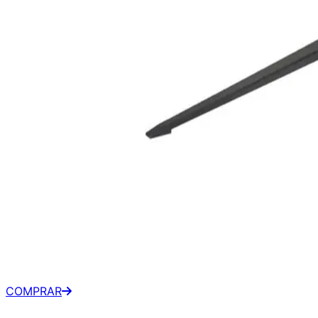
Acer Nitro 27" FHD 120Hz
IPS - KG273 G0BI
R$ 639,00
À vista
•
Kabum
COMPRAR
R$ 710,00