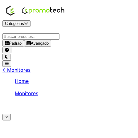
Categorias
Padrão
Avançado
←
Monitores
Home
/
Monitores
/
Acer Nitro 27" FHD 120Hz IPS - KG273 G0BI
✕
Ajude a melhorar a Promotech!