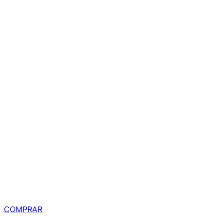
R$ 869,00
à vista
COMPRAR