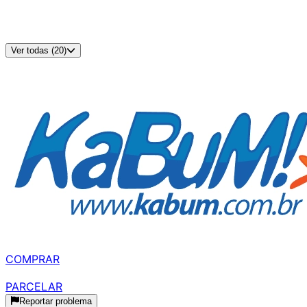
Padrão VESA
:
75x75
Alto-falantes Integrados
:
Não
Cor
:
Preto
Ver todas (20)
Disponível em
5
lojas
MELHOR PREÇO
R$ 639,00
à vista
COMPRAR
R$ 710,00
parcelado
PARCELAR
Reportar problema