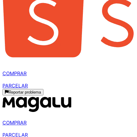
R$ 679,70
à vista
COMPRAR
R$ 738,80
parcelado
PARCELAR
Reportar problema
R$ 787,49
à vista
COMPRAR
R$ 875,00
parcelado
PARCELAR