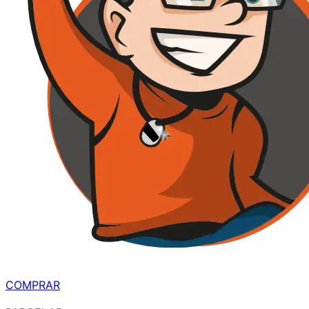
MELHOR À VISTA
R$ 569,99
à vista
COMPRAR
R$ 670,56
parcelado