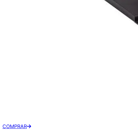
ASUS VA 24.5" FHD 120Hz
IPS - VA259HGA
R$ 569,99
À vista
•
Terabyte
COMPRAR
R$ 634,90