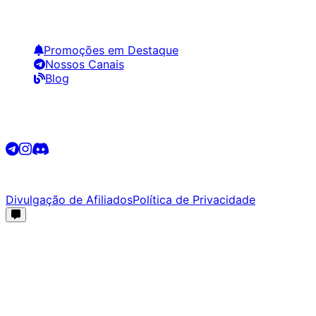
Links Úteis
Promoções em Destaque
Nossos Canais
Blog
Siga-nos
©
2026
Promotech. Todos os direitos reservados.
Divulgação de Afiliados
Política de Privacidade