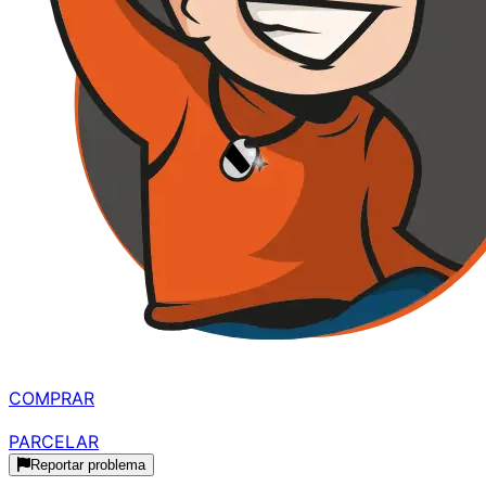
MELHOR À VISTA
R$ 569,99
à vista
COMPRAR
R$ 670,56
parcelado
PARCELAR
Reportar problema