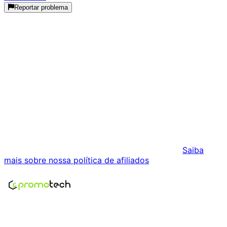
Reportar problema
Histórico de Preços
Histórico Indisponível
Estamos coletando dados de preços para este produto.
Podemos receber comissões pelas vendas realizadas
através dos links desta página. Isso não influencia os
preços exibidos nem a ordem dos resultados.
Saiba
mais sobre nossa política de afiliados
.
Encontre os melhores preços em tecnologia. Compare,
crie alertas e economize em suas compras.