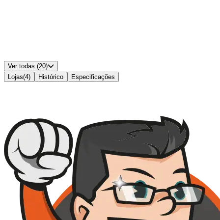
Entradas VGA
:
1
Entradas DVI
:
0
Ajuste de Altura/Ergonomia
:
Não
Padrão VESA
:
100x100
Alto-falantes Integrados
:
Sim
Cor
:
Preto
Ver todas (20)
Lojas
(
4
)
Histórico
Especificações
Disponível em
4
lojas