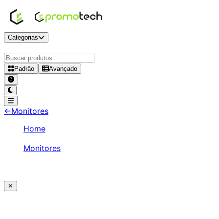
Categorias
Padrão
Avançado
←
Monitores
Home
/
Monitores
/
ASUS VA 24.5" FHD 120Hz IPS - VA259HGA
✕
Ajude a melhorar a Promotech!