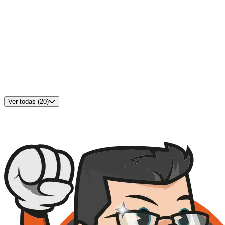
Adaptive Sync
:
Sim
Entradas HDMI
:
1
Entradas DisplayPort
:
0
Entradas USB-C
:
0
Entradas VGA
:
1
Entradas DVI
:
0
Ajuste de Altura/Ergonomia
:
Não
Padrão VESA
:
100x100
Alto-falantes Integrados
:
Sim
Cor
:
Preto
Ver todas (20)
Disponível em
4
lojas