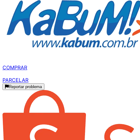
MELHOR PARCELADO
R$ 634,99
à vista
COMPRAR
R$ 634,90
parcelado
PARCELAR
Reportar problema