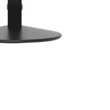
– S22e-19