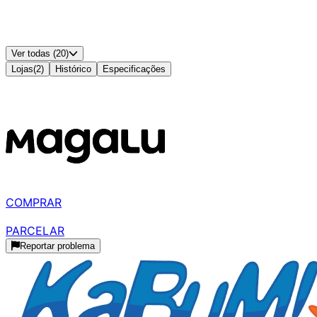
Padrão VESA
:
100x100
Alto-falantes Integrados
:
Não
Cor
:
Preto
Ver todas (20)
Lojas
(
2
)
Histórico
Especificações
Disponível em
2
lojas
MELHOR PREÇO
R$ 1.066,61
à vista
COMPRAR
R$ 1.159,38
parcelado
PARCELAR
Reportar problema