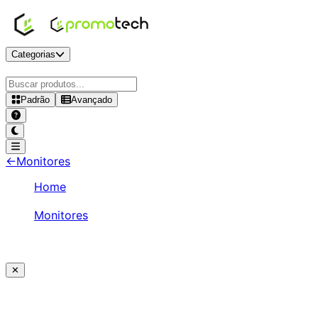
Categorias
Padrão
Avançado
←
Monitores
Home
/
Monitores
/
Lenovo 21.5" FHD 75Hz VA – S22e-19
✕
Ajude a melhorar a Promotech!