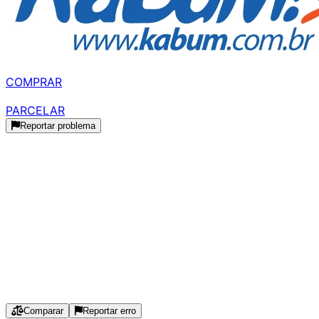
R$ 1.623,37
à vista
COMPRAR
R$ 1.623,30
parcelado
PARCELAR
Reportar problema
Histórico de Preços
Histórico Indisponível
Estamos coletando dados de preços para este produto.
Especificações
Comparar
Reportar erro