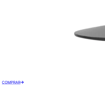
Lenovo 21.5" FHD 75Hz VA 
R$ 1.066,61
À vista
•
Magazine Luiza
COMPRAR
R$ 1.159,38
Parcelado
•
Magazine Luiza