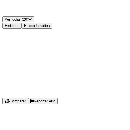
Padrão VESA
:
100x100
Alto-falantes Integrados
:
Sim
Cor
:
Preto
Ver todas (20)
Histórico
Especificações
Histórico de Preços
Histórico Indisponível
Estamos coletando dados de preços para este produto.
Especificações
Comparar
Reportar erro
Tamanho da Tela
:
27
″
Proporção da Tela
:
16:9
Resolução
:
2560x1440
Tipo de Painel
:
IPS