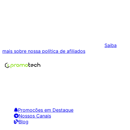
Histórico Indisponível
Estamos coletando dados de preços para este produto.
Podemos receber comissões pelas vendas realizadas
através dos links desta página. Isso não influencia os
preços exibidos nem a ordem dos resultados.
Saiba
mais sobre nossa política de afiliados
.
Encontre os melhores preços em tecnologia. Compare,
crie alertas e economize em suas compras.
Links Úteis
Promoções em Destaque
Nossos Canais
Blog