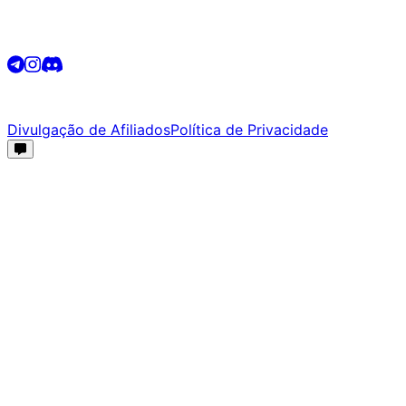
Siga-nos
©
2026
Promotech. Todos os direitos reservados.
Divulgação de Afiliados
Política de Privacidade