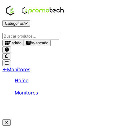
Categorias
Padrão
Avançado
←
Monitores
Home
/
Monitores
/
Lenovo ThinkVision 27" QHD 120Hz IPS - T27qd-
40
✕