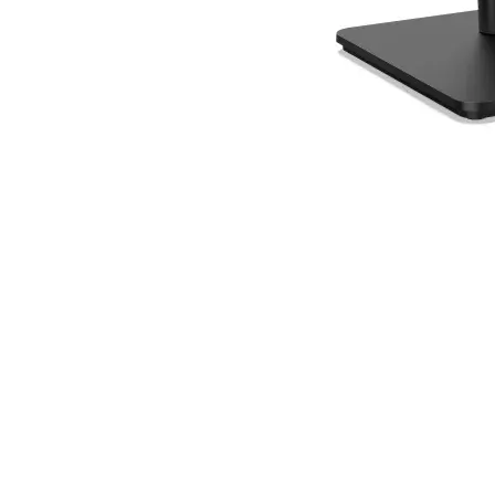
Lenovo ThinkVision 27"
QHD 120Hz IPS - T27qd-40
Sem preços disponíveis
Este produto não está em estoque no momento.
Confira