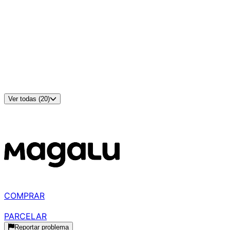
Entradas HDMI
:
2
Entradas DisplayPort
:
-
Entradas USB-C
:
-
Entradas VGA
:
1
Entradas DVI
:
-
Ajuste de Altura/Ergonomia
:
Sim
Padrão VESA
:
100x100
Alto-falantes Integrados
:
Não
Cor
:
Preto
Ver todas (20)
Disponível em
1
loja
MELHOR PREÇO
R$ 929,99
à vista
COMPRAR
R$ 1.000,00
parcelado
PARCELAR
Reportar problema