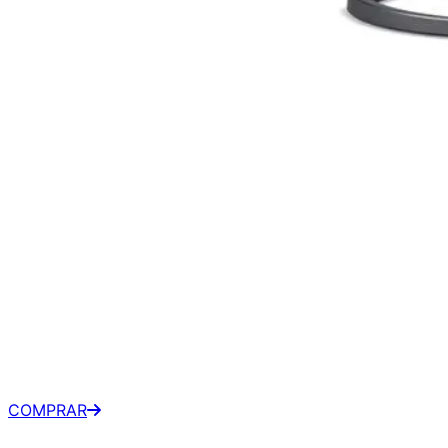
Acer Vero 23.8" FHD 100Hz
IPS - RL242Y
R$ 929,99
À vista
•
Magazine Luiza
COMPRAR
R$ 1.000,00