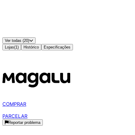
Entradas VGA
:
1
Entradas DVI
:
-
Ajuste de Altura/Ergonomia
:
Sim
Padrão VESA
:
100x100
Alto-falantes Integrados
:
Não
Cor
:
Preto
Ver todas (20)
Lojas
(
1
)
Histórico
Especificações
Disponível em
1
loja
MELHOR PREÇO
R$ 929,99
à vista
COMPRAR
R$ 1.000,00
parcelado
PARCELAR
Reportar problema