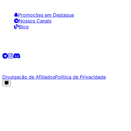
Links Úteis
Promoções em Destaque
Nossos Canais
Blog
Siga-nos
©
2026
Promotech. Todos os direitos reservados.
Divulgação de Afiliados
Política de Privacidade