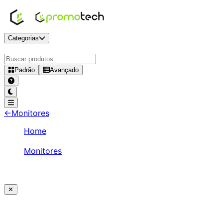
Categorias
Padrão
Avançado
←
Monitores
Home
/
Monitores
/
Acer Vero 23.8" FHD 100Hz IPS - RL242Y
✕
Ajude a melhorar a Promotech!