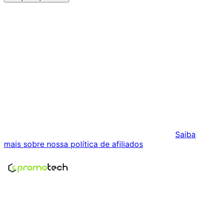
Histórico de Preços
Histórico Indisponível
Estamos coletando dados de preços para este produto.
Podemos receber comissões pelas vendas realizadas
através dos links desta página. Isso não influencia os
preços exibidos nem a ordem dos resultados.
Saiba
mais sobre nossa política de afiliados
.
Encontre os melhores preços em tecnologia. Compare,
crie alertas e economize em suas compras.