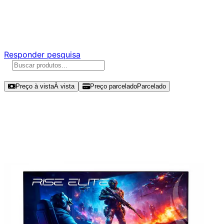
Ajude a melhorar a Promotech!
Responda nossa pesquisa rápida e nos ajude a criar uma
experiência ainda melhor para você.
Responder pesquisa
Ordenar por
Preço à vista
À vista
Preço parcelado
Parcelado
Modelos disponíveis de Rise Mode
Prime 27" QHD 180Hz IPS - RM-
MOGL-27F1802K-B