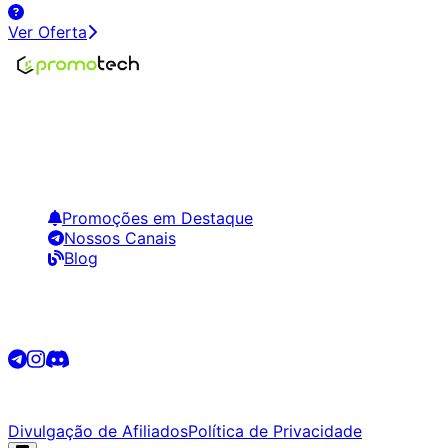
Ver Oferta
Encontre os melhores preços em tecnologia. Compare,
crie alertas e economize em suas compras.
Links Úteis
Promoções em Destaque
Nossos Canais
Blog
Siga-nos
©
2026
Promotech. Todos os direitos reservados.
Divulgação de Afiliados
Política de Privacidade