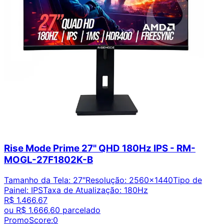
Rise Mode Prime 27" QHD 180Hz IPS - RM-
MOGL-27F1802K-B
Tamanho da Tela
:
27″
Resolução
:
2560x1440
Tipo de
Painel
:
IPS
Taxa de Atualização
:
180Hz
R$ 1.466,67
ou
R$ 1.666,60
parcelado
PromoScore:
0