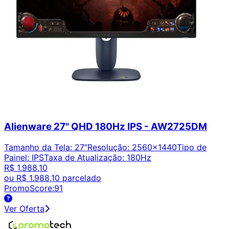
Alienware 27" QHD 180Hz IPS - AW2725DM
Tamanho da Tela
:
27″
Resolução
:
2560x1440
Tipo de
Painel
:
IPS
Taxa de Atualização
:
180Hz
R$ 1.988,10
ou
R$ 1.988,10
parcelado
PromoScore:
91
Ver Oferta