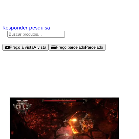
Responda nossa pesquisa rápida e nos ajude a criar uma
experiência ainda melhor para você.
Responder pesquisa
Ordenar por
Preço à vista
À vista
Preço parcelado
Parcelado
Modelos disponíveis de Alienware
27" QHD 180Hz IPS - AW2725DM