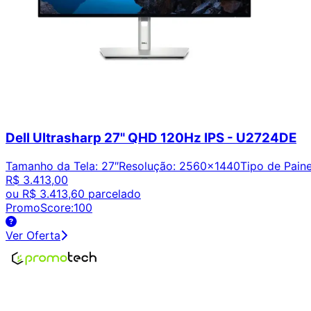
Dell Ultrasharp 27" QHD 120Hz IPS - U2724DE
Tamanho da Tela
:
27″
Resolução
:
2560x1440
Tipo de Paine
R$ 3.413,00
ou
R$ 3.413,60
parcelado
PromoScore:
100
Ver Oferta
Encontre os melhores preços em tecnologia. Compare, cr