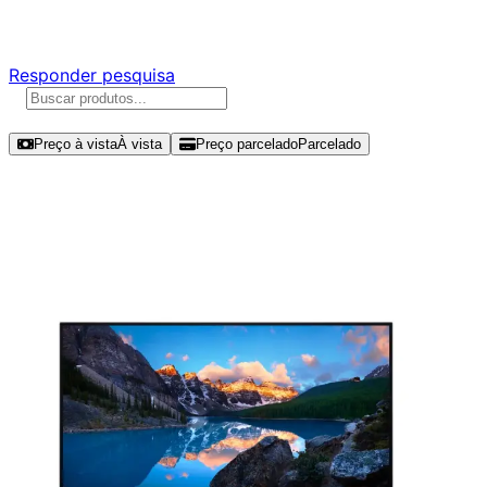
Responda nossa pesquisa rápida e nos ajude a criar uma 
Responder pesquisa
Ordenar por
Preço à vista
À vista
Preço parcelado
Parcelado
Modelos disponíveis de Dell Ultrash