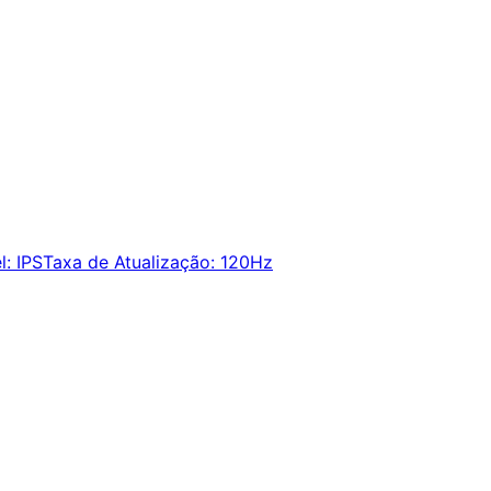
l
:
IPS
Taxa de Atualização
:
120Hz
ie alertas e economize em suas compras.