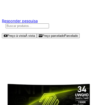
Responda nossa pesquisa rápida e nos ajude a criar uma
experiência ainda melhor para você.
Responder pesquisa
Ordenar por
Preço à vista
À vista
Preço parcelado
Parcelado
Modelos disponíveis de MSI MAG
34" UWQHD 180Hz VA - MAG346CQ