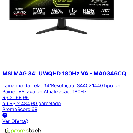
MSI MAG 34" UWQHD 180Hz VA - MAG346CQ
Tamanho da Tela
:
34″
Resolução
:
3440x1440
Tipo de
Painel
:
VA
Taxa de Atualização
:
180Hz
R$ 2.199,99
ou
R$ 2.484,90
parcelado
PromoScore:
68
Ver Oferta