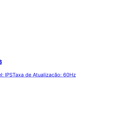
B
l
:
IPS
Taxa de Atualização
:
60Hz
ie alertas e economize em suas compras.