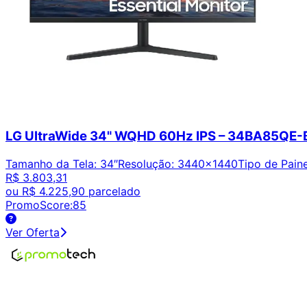
LG UltraWide 34" WQHD 60Hz IPS – 34BA85QE-
Tamanho da Tela
:
34″
Resolução
:
3440x1440
Tipo de Paine
R$ 3.803,31
ou
R$ 4.225,90
parcelado
PromoScore:
85
Ver Oferta
Encontre os melhores preços em tecnologia. Compare, cr