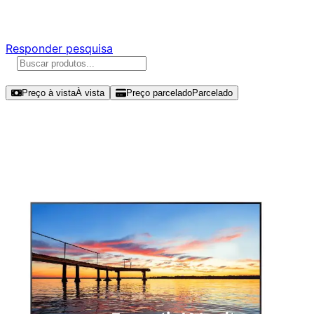
Responda nossa pesquisa rápida e nos ajude a criar uma 
Responder pesquisa
Ordenar por
Preço à vista
À vista
Preço parcelado
Parcelado
Modelos disponíveis de LG UltraWi