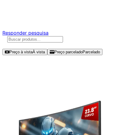
Ajude a melhorar a Promotech!
Responda nossa pesquisa rápida e nos ajude a criar uma
experiência ainda melhor para você.
Responder pesquisa
Ordenar por
Preço à vista
À vista
Preço parcelado
Parcelado
Modelos disponíveis de PCYES
Quartzo Q23C 23.8" FHD 100Hz VA
- PMGQ23C100WG