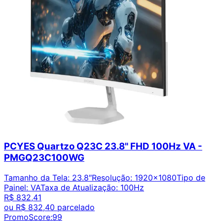
PCYES Quartzo Q23C 23.8" FHD 100Hz VA -
PMGQ23C100WG
Tamanho da Tela
:
23.8″
Resolução
:
1920x1080
Tipo de
Painel
:
VA
Taxa de Atualização
:
100Hz
R$ 832,41
ou
R$ 832,40
parcelado
PromoScore:
99