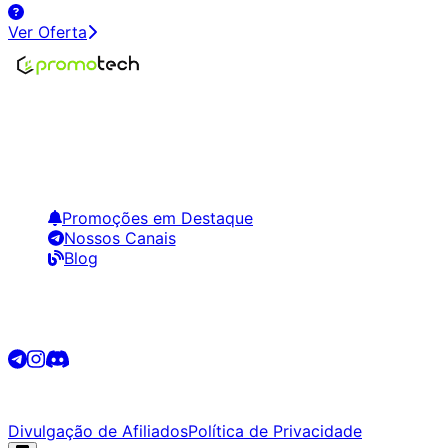
Ver Oferta
Encontre os melhores preços em tecnologia. Compare,
crie alertas e economize em suas compras.
Links Úteis
Promoções em Destaque
Nossos Canais
Blog
Siga-nos
©
2026
Promotech. Todos os direitos reservados.
Divulgação de Afiliados
Política de Privacidade