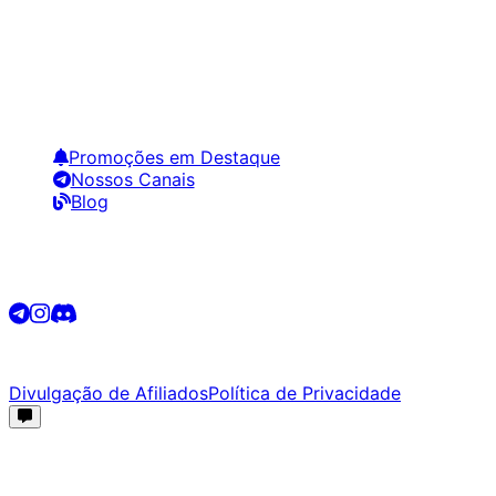
Encontre os melhores preços em tecnologia. Compare,
crie alertas e economize em suas compras.
Links Úteis
Promoções em Destaque
Nossos Canais
Blog
Siga-nos
©
2026
Promotech. Todos os direitos reservados.
Divulgação de Afiliados
Política de Privacidade