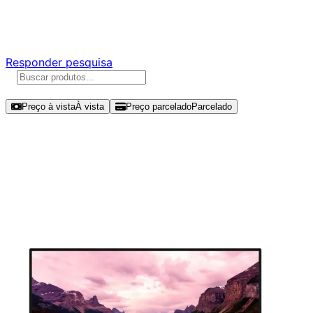
Responda nossa pesquisa rápida e nos ajude a criar uma
experiência ainda melhor para você.
Responder pesquisa
Ordenar por
Preço à vista
À vista
Preço parcelado
Parcelado
Modelos disponíveis de Lenovo
ThinkVision 23.8" FHD 120Hz IPS -
T24-40