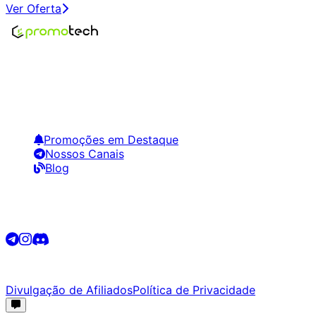
Ver Oferta
Encontre os melhores preços em tecnologia. Compare,
crie alertas e economize em suas compras.
Links Úteis
Promoções em Destaque
Nossos Canais
Blog
Siga-nos
©
2026
Promotech. Todos os direitos reservados.
Divulgação de Afiliados
Política de Privacidade