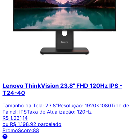
Lenovo ThinkVision 23.8" FHD 120Hz IPS -
T24-40
Tamanho da Tela
:
23.8″
Resolução
:
1920x1080
Tipo de
Painel
:
IPS
Taxa de Atualização
:
120Hz
R$ 1.031,14
ou
R$ 1.198,92
parcelado
PromoScore:
88