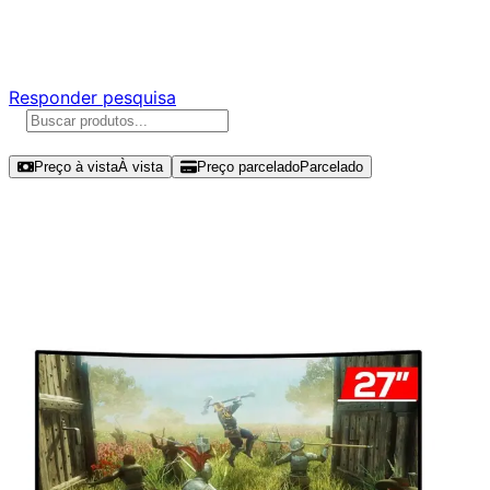
Responda nossa pesquisa rápida e nos ajude a criar uma
experiência ainda melhor para você.
Responder pesquisa
Ordenar por
Preço à vista
À vista
Preço parcelado
Parcelado
Modelos disponíveis de Gigabyte
27" FHD 165Hz VA - G27FC A