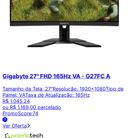
Gigabyte 27" FHD 165Hz VA - G27FC A
Tamanho da Tela
:
27″
Resolução
:
1920x1080
Tipo de
Painel
:
VA
Taxa de Atualização
:
165Hz
R$ 1.045,24
ou
R$ 1.169,00
parcelado
PromoScore:
74
Ver Oferta