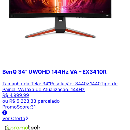
BenQ 34" UWQHD 144Hz VA – EX3410R
Tamanho da Tela
:
34″
Resolução
:
3440x1440
Tipo de
Painel
:
VA
Taxa de Atualização
:
144Hz
R$ 4.999,99
ou
R$ 5.228,88
parcelado
PromoScore:
31
Ver Oferta