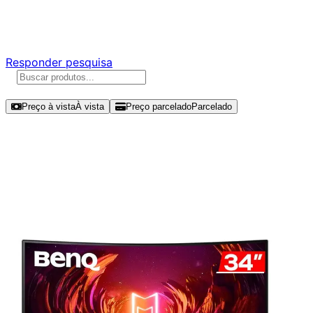
Responda nossa pesquisa rápida e nos ajude a criar uma
experiência ainda melhor para você.
Responder pesquisa
Ordenar por
Preço à vista
À vista
Preço parcelado
Parcelado
Modelos disponíveis de BenQ 34"
UWQHD 144Hz VA – EX3410R