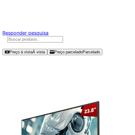
Ajude a melhorar a Promotech!
Responda nossa pesquisa rápida e nos ajude a criar uma
experiência ainda melhor para você.
Responder pesquisa
Ordenar por
Preço à vista
À vista
Preço parcelado
Parcelado
Modelos disponíveis de PCYES
Quartzo Q23f 23.8" FHD 100Hz IPS -
PMGQ23F100WG