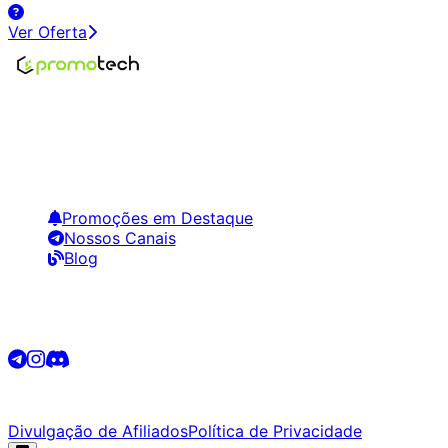
Ver Oferta
Encontre os melhores preços em tecnologia. Compare,
crie alertas e economize em suas compras.
Links Úteis
Promoções em Destaque
Nossos Canais
Blog
Siga-nos
©
2026
Promotech. Todos os direitos reservados.
Divulgação de Afiliados
Política de Privacidade