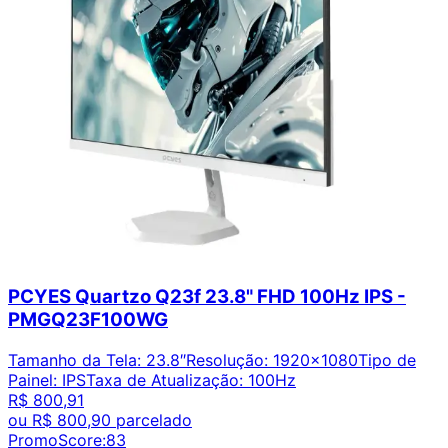
PCYES Quartzo Q23f 23.8" FHD 100Hz IPS -
PMGQ23F100WG
Tamanho da Tela
:
23.8″
Resolução
:
1920x1080
Tipo de
Painel
:
IPS
Taxa de Atualização
:
100Hz
R$ 800,91
ou
R$ 800,90
parcelado
PromoScore:
83