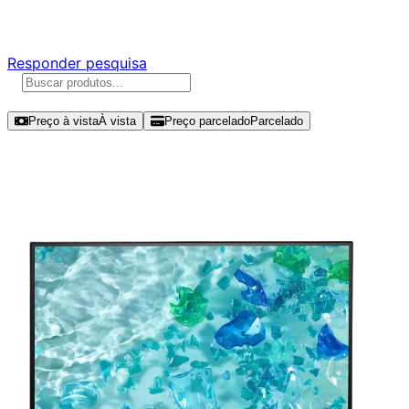
Responda nossa pesquisa rápida e nos ajude a criar uma 
Responder pesquisa
Ordenar por
Preço à vista
À vista
Preço parcelado
Parcelado
Modelos disponíveis de Acer 23.8" 