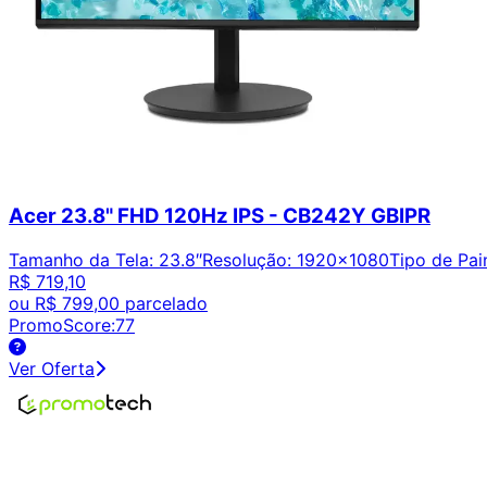
Acer 23.8" FHD 120Hz IPS - CB242Y GBIPR
Tamanho da Tela
:
23.8″
Resolução
:
1920x1080
Tipo de Pai
R$ 719,10
ou
R$ 799,00
parcelado
PromoScore:
77
Ver Oferta
Encontre os melhores preços em tecnologia. Compare, cr