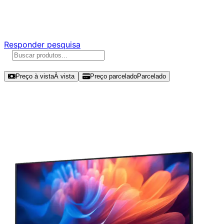
Responda nossa pesquisa rápida e nos ajude a criar uma
experiência ainda melhor para você.
Responder pesquisa
Ordenar por
Preço à vista
À vista
Preço parcelado
Parcelado
Modelos disponíveis de Dell 27" FHD
100Hz IPS - P2725HE