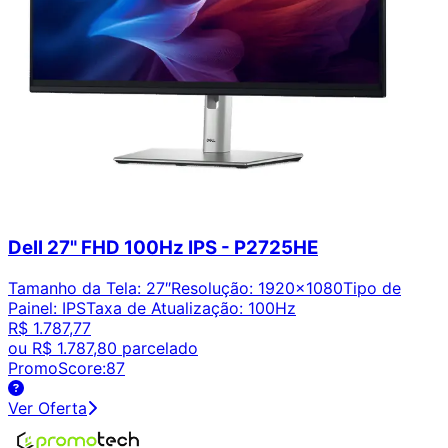
Dell 27" FHD 100Hz IPS - P2725HE
Tamanho da Tela
:
27″
Resolução
:
1920x1080
Tipo de
Painel
:
IPS
Taxa de Atualização
:
100Hz
R$ 1.787,77
ou
R$ 1.787,80
parcelado
PromoScore:
87
Ver Oferta