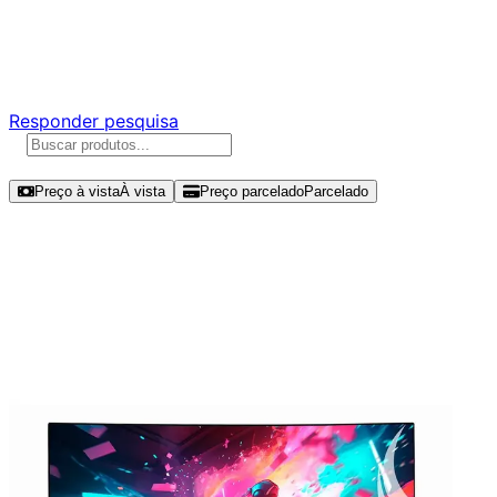
Ajude a melhorar a Promotech!
Responda nossa pesquisa rápida e nos ajude a criar uma
experiência ainda melhor para você.
Responder pesquisa
Ordenar por
Preço à vista
À vista
Preço parcelado
Parcelado
Modelos disponíveis de Rise Mode
32" FHD 180Hz VA – RM-MOG-
32C180FH-B