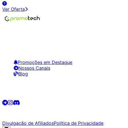
Ver Oferta
Encontre os melhores preços em tecnologia. Compare,
crie alertas e economize em suas compras.
Links Úteis
Promoções em Destaque
Nossos Canais
Blog
Siga-nos
©
2026
Promotech. Todos os direitos reservados.
Divulgação de Afiliados
Política de Privacidade