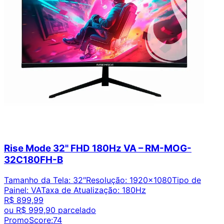
Rise Mode 32" FHD 180Hz VA – RM-MOG-
32C180FH-B
Tamanho da Tela
:
32″
Resolução
:
1920x1080
Tipo de
Painel
:
VA
Taxa de Atualização
:
180Hz
R$ 899,99
ou
R$ 999,90
parcelado
PromoScore:
74