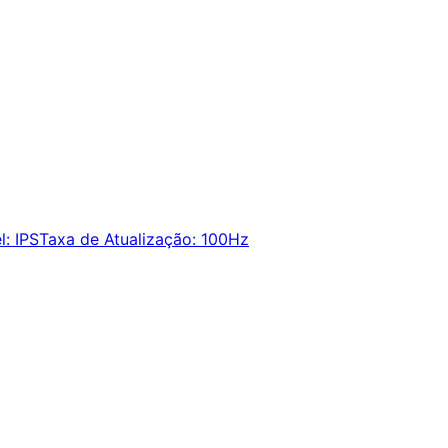
l
:
IPS
Taxa de Atualização
:
100Hz
ie alertas e economize em suas compras.