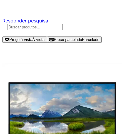
Responda nossa pesquisa rápida e nos ajude a criar uma 
Responder pesquisa
Ordenar por
Preço à vista
À vista
Preço parcelado
Parcelado
Modelos disponíveis de Dell Pro Plu