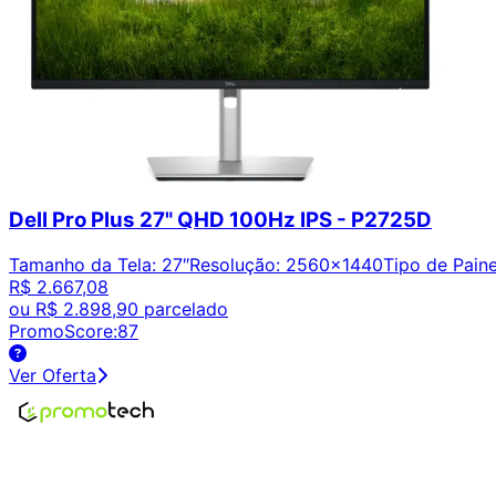
Dell Pro Plus 27" QHD 100Hz IPS - P2725D
Tamanho da Tela
:
27″
Resolução
:
2560x1440
Tipo de Paine
R$ 2.667,08
ou
R$ 2.898,90
parcelado
PromoScore:
87
Ver Oferta
Encontre os melhores preços em tecnologia. Compare, cr