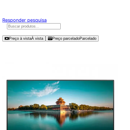
Responda nossa pesquisa rápida e nos ajude a criar uma 
Responder pesquisa
Ordenar por
Preço à vista
À vista
Preço parcelado
Parcelado
Modelos disponíveis de Lenovo Thin