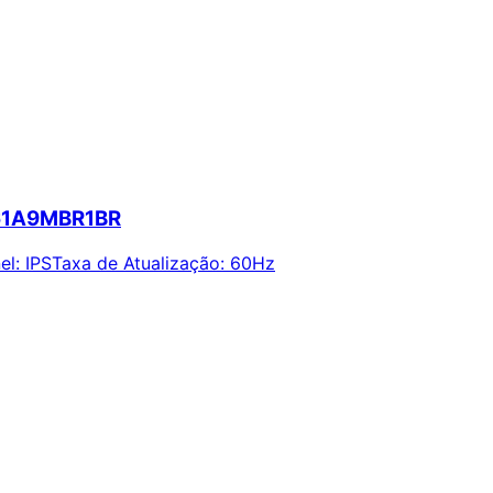
-61A9MBR1BR
el
:
IPS
Taxa de Atualização
:
60Hz
ie alertas e economize em suas compras.