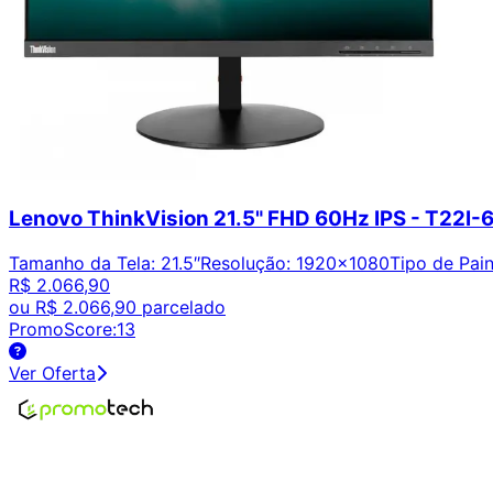
Lenovo ThinkVision 21.5" FHD 60Hz IPS - T22I
Tamanho da Tela
:
21.5″
Resolução
:
1920x1080
Tipo de Pain
R$ 2.066,90
ou
R$ 2.066,90
parcelado
PromoScore:
13
Ver Oferta
Encontre os melhores preços em tecnologia. Compare, cr