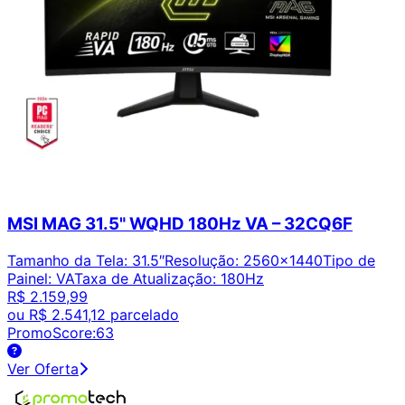
MSI MAG 31.5" WQHD 180Hz VA – 32CQ6F
Tamanho da Tela
:
31.5″
Resolução
:
2560x1440
Tipo de
Painel
:
VA
Taxa de Atualização
:
180Hz
R$ 2.159,99
ou
R$ 2.541,12
parcelado
PromoScore:
63
Ver Oferta