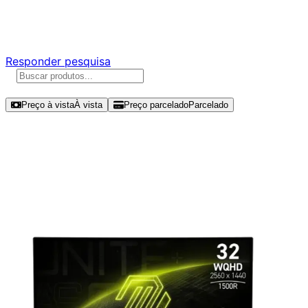
Responda nossa pesquisa rápida e nos ajude a criar uma
experiência ainda melhor para você.
Responder pesquisa
Ordenar por
Preço à vista
À vista
Preço parcelado
Parcelado
Modelos disponíveis de MSI MAG
31.5" WQHD 180Hz VA – 32CQ6F