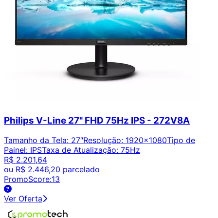
Philips V-Line 27" FHD 75Hz IPS - 272V8A
Tamanho da Tela
:
27″
Resolução
:
1920x1080
Tipo de
Painel
:
IPS
Taxa de Atualização
:
75Hz
R$ 2.201,64
ou
R$ 2.446,20
parcelado
PromoScore:
13
Ver Oferta