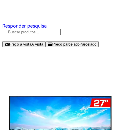
Responda nossa pesquisa rápida e nos ajude a criar uma
experiência ainda melhor para você.
Responder pesquisa
Ordenar por
Preço à vista
À vista
Preço parcelado
Parcelado
Modelos disponíveis de Philips V-
Line 27" FHD 75Hz IPS - 272V8A