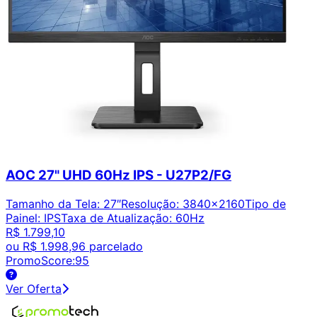
AOC 27" UHD 60Hz IPS - U27P2/FG
Tamanho da Tela
:
27″
Resolução
:
3840x2160
Tipo de
Painel
:
IPS
Taxa de Atualização
:
60Hz
R$ 1.799,10
ou
R$ 1.998,96
parcelado
PromoScore:
95
Ver Oferta