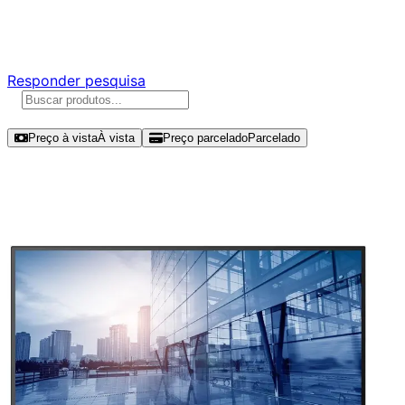
Responda nossa pesquisa rápida e nos ajude a criar uma
experiência ainda melhor para você.
Responder pesquisa
Ordenar por
Preço à vista
À vista
Preço parcelado
Parcelado
Modelos disponíveis de AOC 27"
UHD 60Hz IPS - U27P2/FG