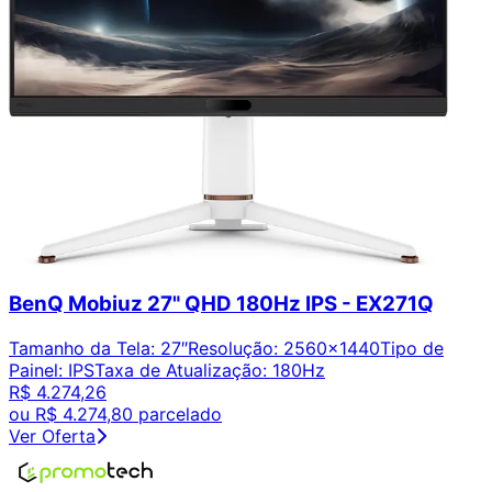
BenQ Mobiuz 27" QHD 180Hz IPS - EX271Q
Tamanho da Tela
:
27″
Resolução
:
2560x1440
Tipo de
Painel
:
IPS
Taxa de Atualização
:
180Hz
R$ 4.274,26
ou
R$ 4.274,80
parcelado
Ver Oferta