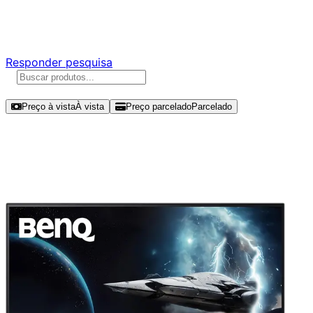
Responda nossa pesquisa rápida e nos ajude a criar uma
experiência ainda melhor para você.
Responder pesquisa
Ordenar por
Preço à vista
À vista
Preço parcelado
Parcelado
Modelos disponíveis de BenQ
Mobiuz 27" QHD 180Hz IPS -
EX271Q