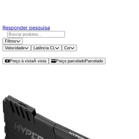
Responda nossa pesquisa rápida e nos ajude a criar uma
experiência ainda melhor para você.
Responder pesquisa
Filtros
Velocidade
Latência CL
Cor
Ordenar por
Preço à vista
À vista
Preço parcelado
Parcelado
Modelos disponíveis de Kingston
HyperX Fury 16GB (1x16GB) DDR4