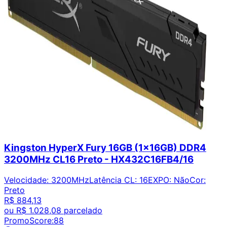
Kingston HyperX Fury 16GB (1x16GB) DDR4
3200MHz CL16 Preto - HX432C16FB4/16
Velocidade
:
3200MHz
Latência CL
:
16
EXPO
:
Não
Cor
:
Preto
R$ 884,13
ou
R$ 1.028,08
parcelado
PromoScore:
88