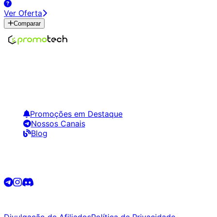
Ver Oferta
Comparar
Encontre os melhores preços em tecnologia. Compare,
crie alertas e economize em suas compras.
Links Úteis
Promoções em Destaque
Nossos Canais
Blog
Siga-nos
©
2026
Promotech. Todos os direitos reservados.
Divulgação de Afiliados
Política de Privacidade