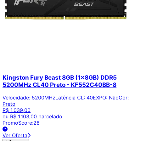
Kingston Fury Beast 8GB (1x8GB) DDR5
5200MHz CL40 Preto - KF552C40BB-8
Velocidade
:
5200MHz
Latência CL
:
40
EXPO
:
Não
Cor
:
Preto
R$ 1.039,00
ou
R$ 1.103,00
parcelado
PromoScore:
28
Ver Oferta