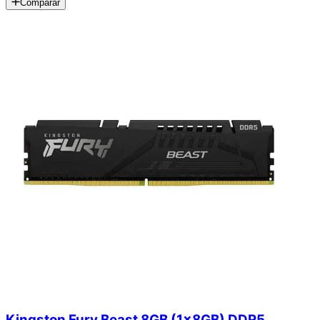
Comparar
Kingston Fury Beast 8GB (1x8GB) DDR5