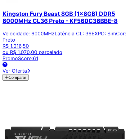
Kingston Fury Beast 8GB (1x8GB) DDR5
6000MHz CL36 Preto - KF560C36BBE-8
Velocidade
:
6000MHz
Latência CL
:
36
EXPO
:
Sim
Cor
:
Preto
R$ 1.016,50
ou
R$ 1.070,00
parcelado
PromoScore:
61
Ver Oferta
Comparar