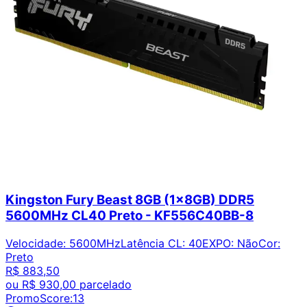
Kingston Fury Beast 8GB (1x8GB) DDR5
5600MHz CL40 Preto - KF556C40BB-8
Velocidade
:
5600MHz
Latência CL
:
40
EXPO
:
Não
Cor
:
Preto
R$ 883,50
ou
R$ 930,00
parcelado
PromoScore:
13