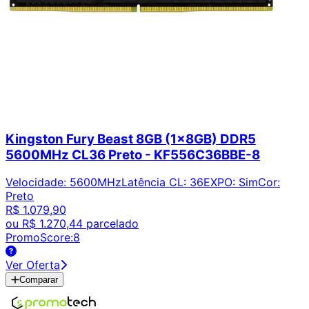
Kingston Fury Beast 8GB (1x8GB) DDR5
5600MHz CL36 Preto - KF556C36BBE-8
Velocidade
:
5600MHz
Latência CL
:
36
EXPO
:
Sim
Cor
:
Preto
R$ 1.079,90
ou
R$ 1.270,44
parcelado
PromoScore:
8
Ver Oferta
Comparar