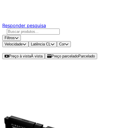
Responda nossa pesquisa rápida e nos ajude a criar uma
experiência ainda melhor para você.
Responder pesquisa
Filtros
Velocidade
Latência CL
Cor
Ordenar por
Preço à vista
À vista
Preço parcelado
Parcelado
Modelos disponíveis de Kingston
Fury Beast 8GB (1x8GB) DDR5