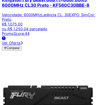
6000MHz CL30 Preto - KF560C30BBE-8
Velocidade
:
6000MHz
Latência CL
:
30
EXPO
:
Sim
Cor
:
Preto
R$ 1.075,00
ou
R$ 1.250,04
parcelado
PromoScore:
44
Ver Oferta
Comparar