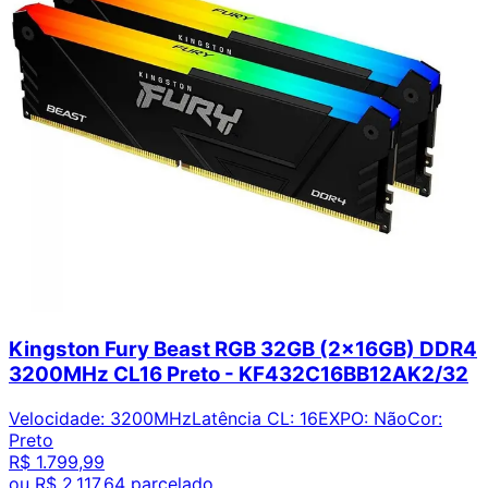
Kingston Fury Beast RGB 32GB (2x16GB) DDR4
3200MHz CL16 Preto - KF432C16BB12AK2/32
Velocidade
:
3200MHz
Latência CL
:
16
EXPO
:
Não
Cor
:
Preto
R$ 1.799,99
ou
R$ 2.117,64
parcelado