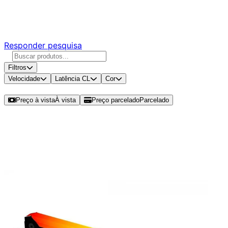
Responda nossa pesquisa rápida e nos ajude a criar uma
experiência ainda melhor para você.
Responder pesquisa
Filtros
Velocidade
Latência CL
Cor
Ordenar por
Preço à vista
À vista
Preço parcelado
Parcelado
Modelos disponíveis de Kingston
Fury Beast RGB 32GB (2x16GB)
DDR4