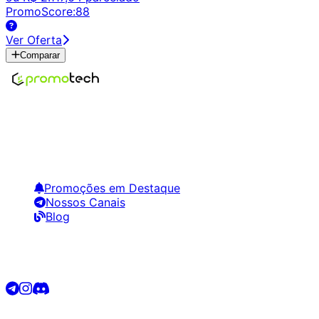
PromoScore:
88
Ver Oferta
Comparar
Encontre os melhores preços em tecnologia. Compare,
crie alertas e economize em suas compras.
Links Úteis
Promoções em Destaque
Nossos Canais
Blog
Siga-nos
©
2026
Promotech. Todos os direitos reservados.