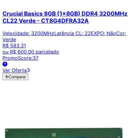
Crucial Basics 8GB (1x8GB) DDR4 3200MHz
CL22 Verde - CT8G4DFRA32A
Velocidade
:
3200MHz
Latência CL
:
22
EXPO
:
Não
Cor
:
Verde
R$ 583,31
ou
R$ 600,00
parcelado
PromoScore:
37
Ver Oferta
Comparar