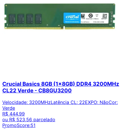
Crucial Basics 8GB (1x8GB) DDR4 3200MHz
CL22 Verde - CB8GU3200
Velocidade
:
3200MHz
Latência CL
:
22
EXPO
:
Não
Cor
:
Verde
R$ 444,99
ou
R$ 523,56
parcelado
PromoScore:
51