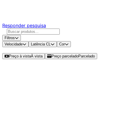
Responda nossa pesquisa rápida e nos ajude a criar uma
experiência ainda melhor para você.
Responder pesquisa
Filtros
Velocidade
Latência CL
Cor
Ordenar por
Preço à vista
À vista
Preço parcelado
Parcelado
Modelos disponíveis de Crucial
Basics 8GB (1x8GB) DDR4