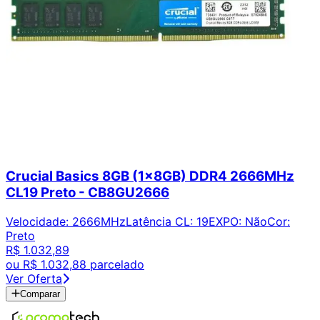
Crucial Basics 8GB (1x8GB) DDR4 2666MHz
CL19 Preto - CB8GU2666
Velocidade
:
2666MHz
Latência CL
:
19
EXPO
:
Não
Cor
:
Preto
R$ 1.032,89
ou
R$ 1.032,88
parcelado
Ver Oferta
Comparar