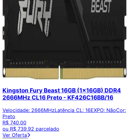
Kingston Fury Beast 16GB (1x16GB) DDR4
2666MHz CL16 Preto - KF426C16BB/16
Velocidade
:
2666MHz
Latência CL
:
16
EXPO
:
Não
Cor
:
Preto
R$ 740,00
ou
R$ 739,92
parcelado
Ver Oferta