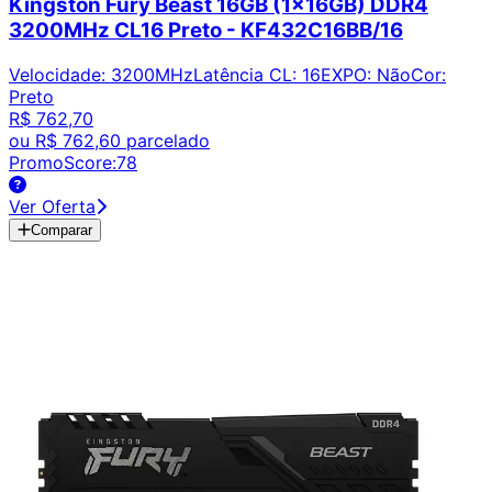
Kingston Fury Beast 16GB (1x16GB) DDR4
3200MHz CL16 Preto - KF432C16BB/16
Velocidade
:
3200MHz
Latência CL
:
16
EXPO
:
Não
Cor
:
Preto
R$ 762,70
ou
R$ 762,60
parcelado
PromoScore:
78
Ver Oferta
Comparar