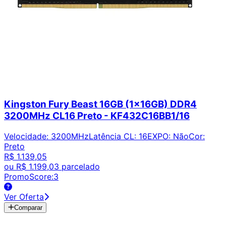
Kingston Fury Beast 16GB (1x16GB) DDR4
3200MHz CL16 Preto - KF432C16BB1/16
Velocidade
:
3200MHz
Latência CL
:
16
EXPO
:
Não
Cor
:
Preto
R$ 1.139,05
ou
R$ 1.199,03
parcelado
PromoScore:
3
Ver Oferta
Comparar