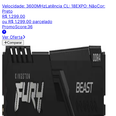
Velocidade
:
3600MHz
Latência CL
:
18
EXPO
:
Não
Cor
:
Preto
R$ 1.299,00
ou
R$ 1.299,00
parcelado
PromoScore:
36
Ver Oferta
Comparar