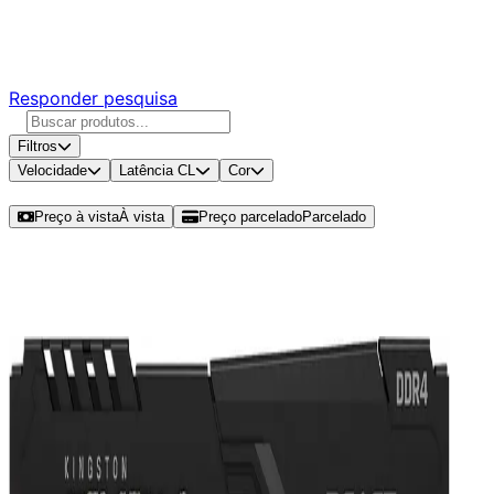
Responda nossa pesquisa rápida e nos ajude a criar uma
experiência ainda melhor para você.
Responder pesquisa
Filtros
Velocidade
Latência CL
Cor
Ordenar por
Preço à vista
À vista
Preço parcelado
Parcelado
Modelos disponíveis de Kingston
Fury Beast 16GB (1x16GB) DDR4