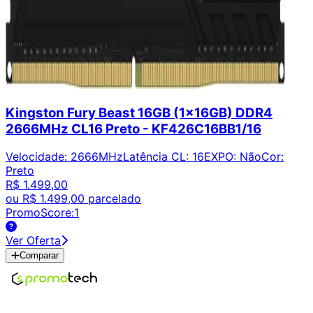
Kingston Fury Beast 16GB (1x16GB) DDR4
2666MHz CL16 Preto - KF426C16BB1/16
Velocidade
:
2666MHz
Latência CL
:
16
EXPO
:
Não
Cor
:
Preto
R$ 1.499,00
ou
R$ 1.499,00
parcelado
PromoScore:
1
Ver Oferta
Comparar