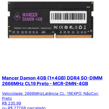
Mancer Damon 4GB (1x4GB) DDR4 SO-DIMM
2666MHz CL19 Preto - MCR-DMN-4GB
Velocidade
:
2666MHz
Latência CL
:
19
EXPO
:
Não
Cor
:
Preto
R$ 235,99
ou
R$ 277,68
parcelado