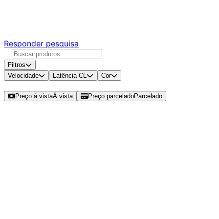
Responda nossa pesquisa rápida e nos ajude a criar uma
experiência ainda melhor para você.
Responder pesquisa
Filtros
Velocidade
Latência CL
Cor
Ordenar por
Preço à vista
À vista
Preço parcelado
Parcelado
Modelos disponíveis de Mancer
Damon 4GB (1x4GB) DDR4 SO-
DIMM