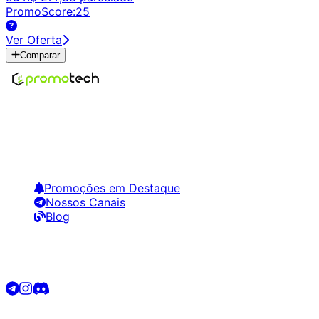
PromoScore:
25
Ver Oferta
Comparar
Encontre os melhores preços em tecnologia. Compare,
crie alertas e economize em suas compras.
Links Úteis
Promoções em Destaque
Nossos Canais
Blog
Siga-nos
©
2026
Promotech. Todos os direitos reservados.