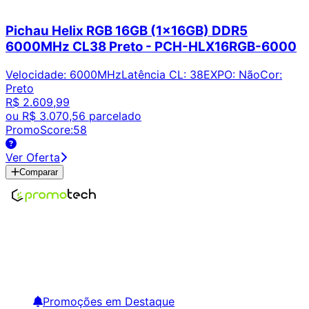
Pichau Helix RGB 16GB (1x16GB) DDR5
6000MHz CL38 Preto - PCH-HLX16RGB-6000
Velocidade
:
6000MHz
Latência CL
:
38
EXPO
:
Não
Cor
:
Preto
R$ 2.609,99
ou
R$ 3.070,56
parcelado
PromoScore:
58
Ver Oferta
Comparar
Encontre os melhores preços em tecnologia. Compare,
crie alertas e economize em suas compras.
Links Úteis
Promoções em Destaque