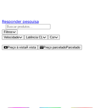
Responda nossa pesquisa rápida e nos ajude a criar uma
experiência ainda melhor para você.
Responder pesquisa
Filtros
Velocidade
Latência CL
Cor
Ordenar por
Preço à vista
À vista
Preço parcelado
Parcelado
Modelos disponíveis de Pichau Helix
RGB 16GB (1x16GB) DDR5