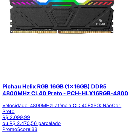
Pichau Helix RGB 16GB (1x16GB) DDR5
4800MHz CL40 Preto - PCH-HLX16RGB-4800
Velocidade
:
4800MHz
Latência CL
:
40
EXPO
:
Não
Cor
:
Preto
R$ 2.099,99
ou
R$ 2.470,56
parcelado
PromoScore:
88