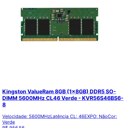
Kingston ValueRam 8GB (1x8GB) DDR5 SO-
DIMM 5600MHz CL46 Verde - KVR56S46BS6-
8
Velocidade
:
5600MHz
Latência CL
:
46
EXPO
:
Não
Cor
:
Verde
R$ 956,56