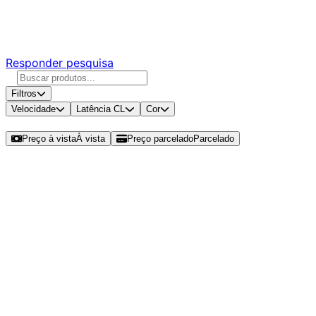
Responda nossa pesquisa rápida e nos ajude a criar uma
experiência ainda melhor para você.
Responder pesquisa
Filtros
Velocidade
Latência CL
Cor
Ordenar por
Preço à vista
À vista
Preço parcelado
Parcelado
Modelos disponíveis de Kingston
ValueRam 8GB (1x8GB) DDR5 SO-
DIMM