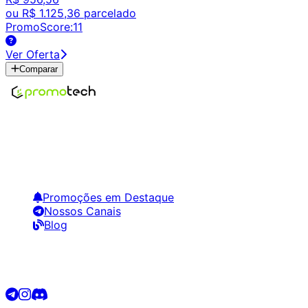
ou
R$ 1.125,36
parcelado
PromoScore:
11
Ver Oferta
Comparar
Encontre os melhores preços em tecnologia. Compare,
crie alertas e economize em suas compras.
Links Úteis
Promoções em Destaque
Nossos Canais
Blog
Siga-nos