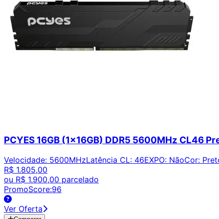
PCYES 16GB (1x16GB) DDR5 5600MHz CL46 Pr
Velocidade
:
5600MHz
Latência CL
:
46
EXPO
:
Não
Cor
:
Pret
R$ 1.805,00
ou
R$ 1.900,00
parcelado
PromoScore:
96
Ver Oferta