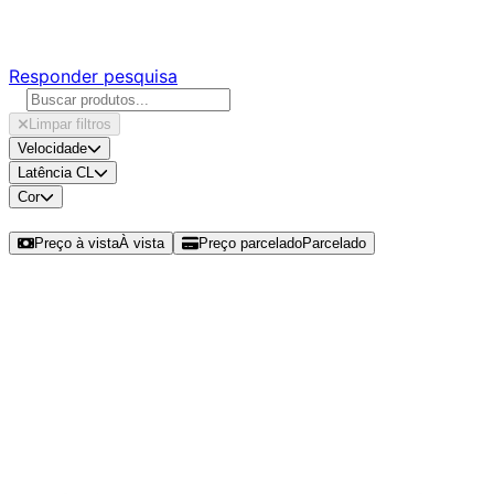
Responda nossa pesquisa rápida e nos ajude a criar uma 
Responder pesquisa
Limpar filtros
Velocidade
Latência CL
Cor
Ordenar por
Preço à vista
À vista
Preço parcelado
Parcelado
Modelos disponíveis de PCYES 16GB