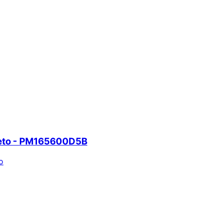
eto - PM165600D5B
o