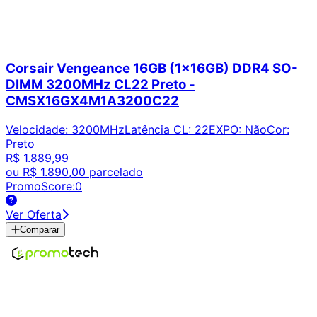
Corsair Vengeance 16GB (1x16GB) DDR4 SO-
DIMM 3200MHz CL22 Preto -
CMSX16GX4M1A3200C22
Velocidade
:
3200MHz
Latência CL
:
22
EXPO
:
Não
Cor
:
Preto
R$ 1.889,99
ou
R$ 1.890,00
parcelado
PromoScore:
0
Ver Oferta
Comparar
Encontre os melhores preços em tecnologia. Compare,
crie alertas e economize em suas compras.