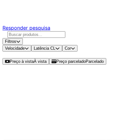
Responda nossa pesquisa rápida e nos ajude a criar uma
experiência ainda melhor para você.
Responder pesquisa
Filtros
Velocidade
Latência CL
Cor
Ordenar por
Preço à vista
À vista
Preço parcelado
Parcelado
Modelos disponíveis de Corsair
Vengeance 16GB (1x16GB) DDR4
SO-DIMM