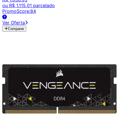
ou
R$ 1.115,01
parcelado
PromoScore:
84
Ver Oferta
Comparar