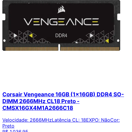
Corsair Vengeance 16GB (1x16GB) DDR4 SO-
DIMM 2666MHz CL18 Preto -
CMSX16GX4M1A2666C18
Velocidade
:
2666MHz
Latência CL
:
18
EXPO
:
Não
Cor
:
Preto
R$ 1.036,95