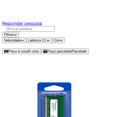
Responda nossa pesquisa rápida e nos ajude a criar uma
experiência ainda melhor para você.
Responder pesquisa
Filtros
Velocidade
Latência CL
Cor
Ordenar por
Preço à vista
À vista
Preço parcelado
Parcelado
Modelos disponíveis de ADATA
Premier 8GB (1x8GB) DDR4