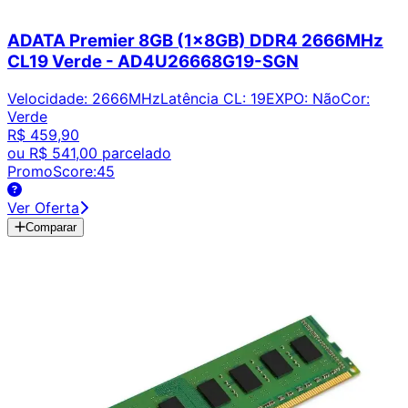
ADATA Premier 8GB (1x8GB) DDR4 2666MHz
CL19 Verde - AD4U26668G19-SGN
Velocidade
:
2666MHz
Latência CL
:
19
EXPO
:
Não
Cor
:
Verde
R$ 459,90
ou
R$ 541,00
parcelado
PromoScore:
45
Ver Oferta
Comparar