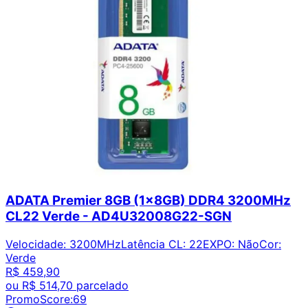
ADATA Premier 8GB (1x8GB) DDR4 3200MHz
CL22 Verde - AD4U32008G22-SGN
Velocidade
:
3200MHz
Latência CL
:
22
EXPO
:
Não
Cor
:
Verde
R$ 459,90
ou
R$ 514,70
parcelado
PromoScore:
69