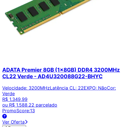
ADATA Premier 8GB (1x8GB) DDR4 3200MHz
CL22 Verde - AD4U320088G22-BHYC
Velocidade
:
3200MHz
Latência CL
:
22
EXPO
:
Não
Cor
:
Verde
R$ 1.349,99
ou
R$ 1.588,22
parcelado
PromoScore:
13
Ver Oferta