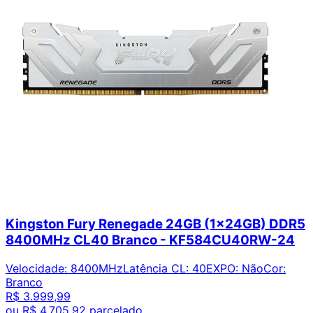
Kingston Fury Renegade 24GB (1x24GB) DDR5
8400MHz CL40 Branco - KF584CU40RW-24
Velocidade
:
8400MHz
Latência CL
:
40
EXPO
:
Não
Cor
:
Branco
R$ 3.999,99
ou
R$ 4.705,92
parcelado