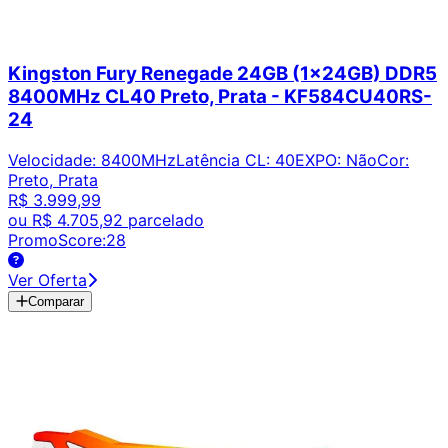
Kingston Fury Renegade 24GB (1x24GB) DDR5
8400MHz CL40 Preto, Prata - KF584CU40RS-
24
Velocidade
:
8400MHz
Latência CL
:
40
EXPO
:
Não
Cor
:
Preto, Prata
R$ 3.999,99
ou
R$ 4.705,92
parcelado
PromoScore:
28
Ver Oferta
Comparar