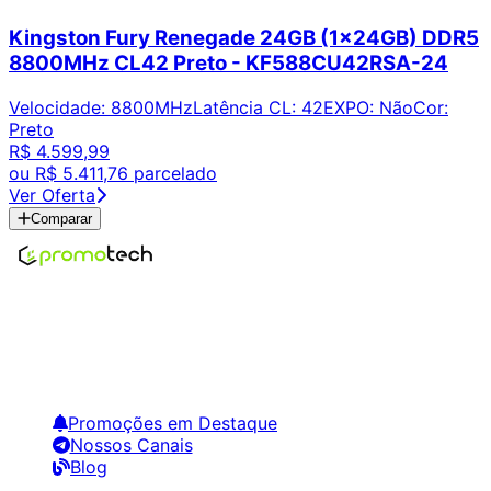
Kingston Fury Renegade 24GB (1x24GB) DDR5
8800MHz CL42 Preto - KF588CU42RSA-24
Velocidade
:
8800MHz
Latência CL
:
42
EXPO
:
Não
Cor
:
Preto
R$ 4.599,99
ou
R$ 5.411,76
parcelado
Ver Oferta
Comparar
Encontre os melhores preços em tecnologia. Compare,
crie alertas e economize em suas compras.
Links Úteis
Promoções em Destaque
Nossos Canais
Blog