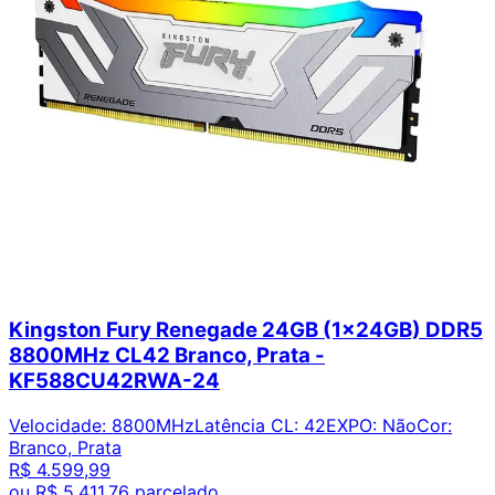
Kingston Fury Renegade 24GB (1x24GB) DDR5
8800MHz CL42 Branco, Prata -
KF588CU42RWA-24
Velocidade
:
8800MHz
Latência CL
:
42
EXPO
:
Não
Cor
:
Branco, Prata
R$ 4.599,99
ou
R$ 5.411,76
parcelado