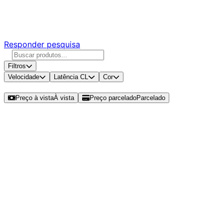
Responda nossa pesquisa rápida e nos ajude a criar uma
experiência ainda melhor para você.
Responder pesquisa
Filtros
Velocidade
Latência CL
Cor
Ordenar por
Preço à vista
À vista
Preço parcelado
Parcelado
Modelos disponíveis de Kingston
Fury Renegade 24GB (1x24GB)
DDR5