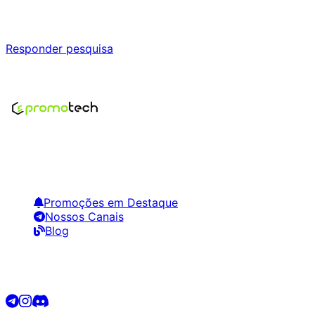
Responda nossa pesquisa rápida e nos ajude a criar uma 
Responder pesquisa
Nenhum modelo encontrado para este produto
Encontre os melhores preços em tecnologia. Compare, cr
Links Úteis
Promoções em Destaque
Nossos Canais
Blog
Siga-nos