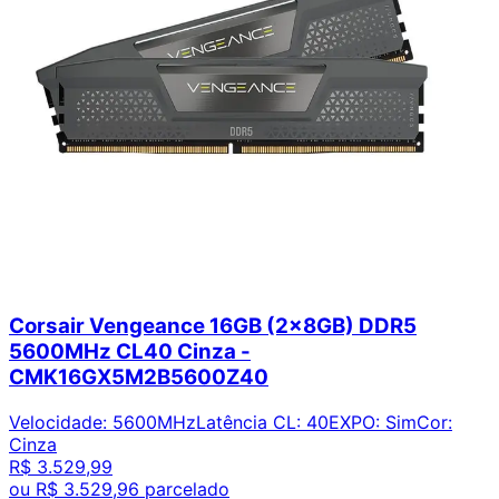
Corsair Vengeance 16GB (2x8GB) DDR5
5600MHz CL40 Cinza -
CMK16GX5M2B5600Z40
Velocidade
:
5600MHz
Latência CL
:
40
EXPO
:
Sim
Cor
:
Cinza
R$ 3.529,99
ou
R$ 3.529,96
parcelado