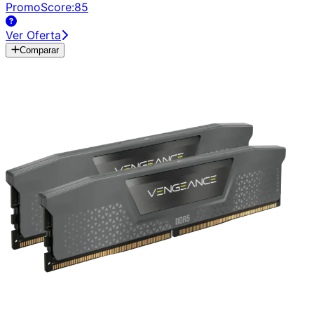
PromoScore:
85
Ver Oferta
Comparar