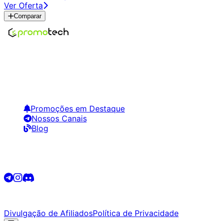
Ver Oferta
Comparar
Encontre os melhores preços em tecnologia. Compare,
crie alertas e economize em suas compras.
Links Úteis
Promoções em Destaque
Nossos Canais
Blog
Siga-nos
©
2026
Promotech. Todos os direitos reservados.
Divulgação de Afiliados
Política de Privacidade