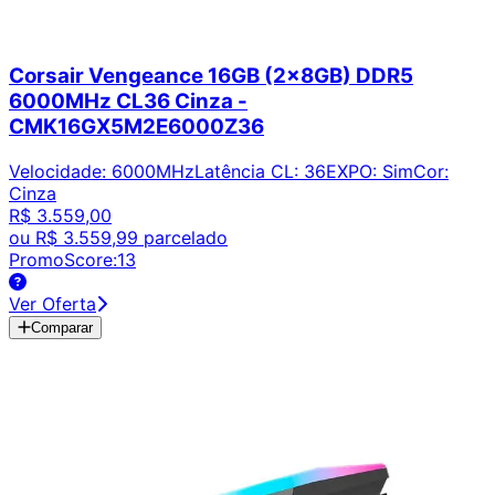
Corsair Vengeance 16GB (2x8GB) DDR5
6000MHz CL36 Cinza -
CMK16GX5M2E6000Z36
Velocidade
:
6000MHz
Latência CL
:
36
EXPO
:
Sim
Cor
:
Cinza
R$ 3.559,00
ou
R$ 3.559,99
parcelado
PromoScore:
13
Ver Oferta
Comparar