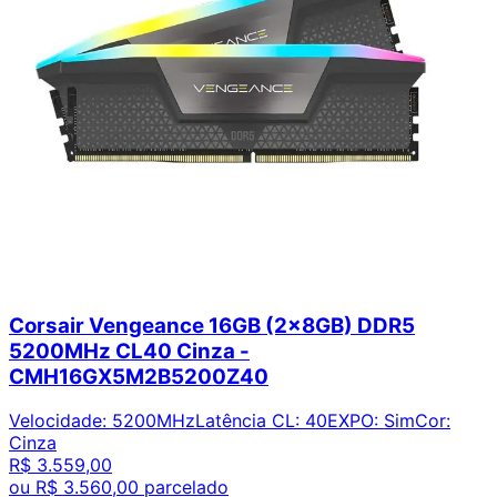
Corsair Vengeance 16GB (2x8GB) DDR5
5200MHz CL40 Cinza -
CMH16GX5M2B5200Z40
Velocidade
:
5200MHz
Latência CL
:
40
EXPO
:
Sim
Cor
:
Cinza
R$ 3.559,00
ou
R$ 3.560,00
parcelado