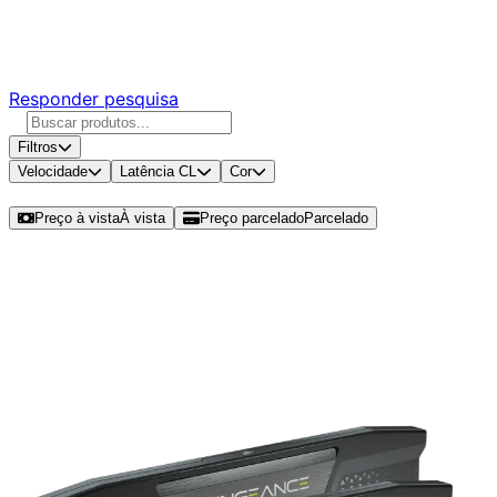
Responda nossa pesquisa rápida e nos ajude a criar uma
experiência ainda melhor para você.
Responder pesquisa
Filtros
Velocidade
Latência CL
Cor
Ordenar por
Preço à vista
À vista
Preço parcelado
Parcelado
Modelos disponíveis de Corsair
Vengeance 16GB (2x8GB) DDR5