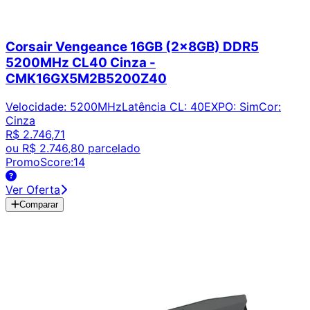
Corsair Vengeance 16GB (2x8GB) DDR5
5200MHz CL40 Cinza -
CMK16GX5M2B5200Z40
Velocidade
:
5200MHz
Latência CL
:
40
EXPO
:
Sim
Cor
:
Cinza
R$ 2.746,71
ou
R$ 2.746,80
parcelado
PromoScore:
14
Ver Oferta
Comparar